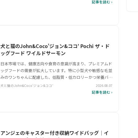
ットシーツです。 2025年リニューアル後、薄型設計ながら6層
記事を読む ›
構造で吸収力を…
犬と猫のJohn&Coco’ジョン&ココ’ Pochi ザ・ド
ッグフード ワイルドサーモン
日本市場では、健康志向や食育の意識が高まり、プレミアムド
ッグフードの需要が拡大しています。特に小型犬や敏感な毛並
みのワンちゃんに配慮した、低脂質・低カロリーかつ栄養バラ
ンスの取れた製品が注目を集めています。そんな中、Pochi
犬と猫のJohn&Coco’ジョン&ココ’
2026.08.07
ザ・ドッグフード ワイルドサーモンは、生肉を主原料とした
記事を読む ›
グレインフリーで…
アンジェのキャスター付き収納ワイドバッグ｜イ