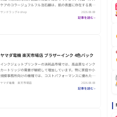
ケアのコラージュフルフル泡石鹸は、肌の表面に存在する真菌
や細菌を抑えるW抗菌機能を備え、デリケートゾーンやニオイ
サンドラッグe-shop
2026.08.08
ケアなどに注力した製品として注目を集めています。泡タイプ
記事を読む ›
の特徴により、洗顔や…
ヤマダ電機 楽天市場店 ブラザーインク 4色パック
インクジェットプリンターの消耗品市場では、高品質なインク
カートリッジの需要が継続して増加しています。特に家庭や小
規模事務所向けの機種では、コストパフォーマンスに優れた純
正インクが注目を集めており、信頼性の高い製品の選定が求め
ヤマダ電機 楽天市場店
2026.08.08
られています。その中で、ブラザーの4色パックインクは、複
記事を読む ›
数のプリンター機種に…