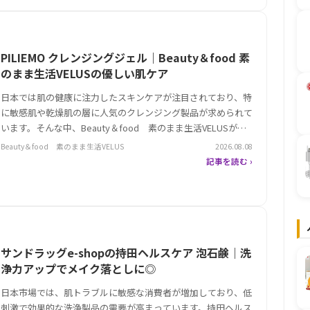
PILIEMO クレンジングジェル｜Beauty＆food 素
のまま生活VELUSの優しい肌ケア
日本では肌の健康に注力したスキンケアが注目されており、特
に敏感肌や乾燥肌の層に人気のクレンジング製品が求められて
います。そんな中、Beauty＆food 素のまま生活VELUSが手
がけるPILIEMOクレンジングジェルは、バブルジェルタイプで
Beauty＆food 素のまま生活VELUS
2026.08.08
W洗顔不要やダブル洗顔不要を実現。低刺激な仕様が特徴で、
記事を読む ›
肌…
サンドラッグe-shopの持田ヘルスケア 泡石鹸｜洗
浄力アップでメイク落としに◎
日本市場では、肌トラブルに敏感な消費者が増加しており、低
刺激で効果的な洗浄製品の需要が高まっています。持田ヘルス