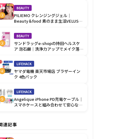
BEAUTY
PILIEMO クレンジングジェル｜
②
Beauty＆food 素のまま生活VELUSの
優しい肌ケア
BEAUTY
サンドラッグe-shopの持田ヘルスケ
③
ア 泡石鹸｜洗浄力アップでメイク落と
しに◎
LIFEHACK
ヤマダ電機 楽天市場店 ブラザーイン
④
ク 4色パック
LIFEHACK
Angelique iPhone PD充電ケーブル｜
⑤
スマホケースと組み合わせて安心な充
電
関連記事