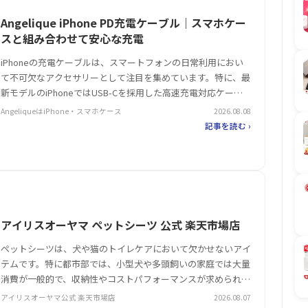
Angelique iPhone PD充電ケーブル｜スマホケー
スと組み合わせて安心な充電
iPhoneの充電ケーブルは、スマートフォンの日常利用におい
て不可欠なアクセサリーとして注目を集めています。特に、最
新モデルのiPhoneではUSB-Cを採用した高速充電対応ケーブ
ルが必須となり、耐久性や操作性への要求が高まっています。
AngeliqueはiPhone・スマホケース
2026.08.08
こうした背景で、L字型のUSB-C to Lightningケー…
記事を読む ›
アイリスオーヤマ ペットシーツ 公式 楽天市場店
ペットシーツは、犬や猫のトイレケアにおいて欠かせないアイ
テムです。特に都市部では、小型犬や多頭飼いの家庭では大量
消費が一般的で、収納性やコストパフォーマンスが求められま
す。そんなニッチな需要を満たすのが、アイリスオーヤマのペ
アイリスオーヤマ公式 楽天市場店
2026.08.07