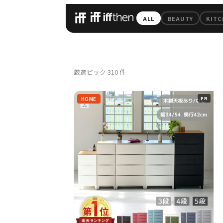
iffthen — 毎日
ALL
BEAUTY
KITC
All Pick
厳選ピック
310
件
HOME
PR