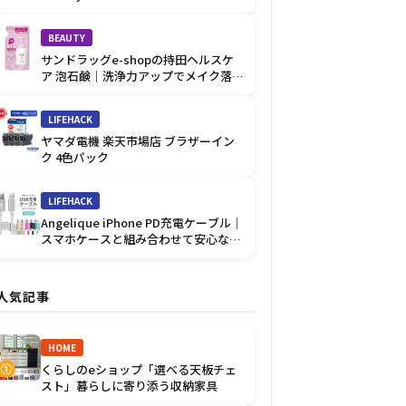
優しい肌ケア
BEAUTY
サンドラッグe-shopの持田ヘルスケ
ア 泡石鹸｜洗浄力アップでメイク落と
しに◎
LIFEHACK
ヤマダ電機 楽天市場店 ブラザーイン
ク 4色パック
LIFEHACK
Angelique iPhone PD充電ケーブル｜
スマホケースと組み合わせて安心な充
電
人気記事
HOME
くらしのeショップ「選べる天板チェ
①
スト」暮らしに寄り添う収納家具