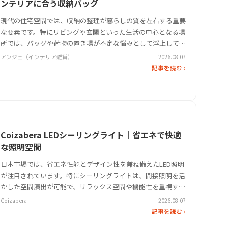
ンテリアに合う収納バッグ
現代の住宅空間では、収納の整理が暮らしの質を左右する重要
な要素です。特にリビングや玄関といった生活の中心となる場
所では、バッグや荷物の置き場が不定な悩みとして浮上してい
ます。そんなニッチな課題を解決するため、キャスター付きの
アンジェ（インテリア雑貨）
2026.08.07
収納家具が注目を集めています。その中でも、アンジェの「キ
記事を読む ›
ャスター付き収納 ワ…
Coizabera LEDシーリングライト｜省エネで快適
な照明空間
日本市場では、省エネ性能とデザイン性を兼ね備えたLED照明
が注目されています。特にシーリングライトは、間接照明を活
かした空間演出が可能で、リラックス空間や機能性を重視する
ユーザーに人気です。CoizaberaのLEDシーリングライトは、
Coizabera
2026.08.07
調光・調色5モードをワンタッチ操作で切り替えられるなど、
記事を読む ›
使いやす…