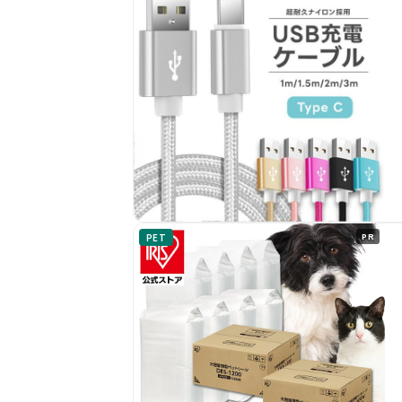
PET
PR