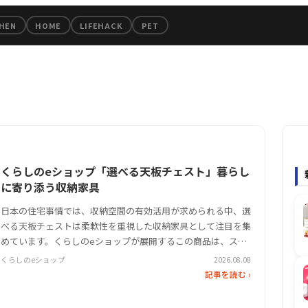
のちょっといいもの厳選ピック
HEN
HOME
LIFEHACK
PET
くらしのeショップ「選べる天板チェスト」暮らし
に寄り添う収納家具
日本の住宅事情では、収納空間の有効活用が求められる中、選
べる天板チェストは柔軟性を重視した収納家具として注目を集
めています。くらしのeショップが展開するこの商品は、スリ
ムやワイドのサイズ展開や段数の選択肢を提供し、部屋のレイ
くらしのeショップ
2026.08.08
アウトに合わせたカスタマイズを可能に。素材にはポリプロピ
記事を読む ›
レンとメラミン樹脂を…