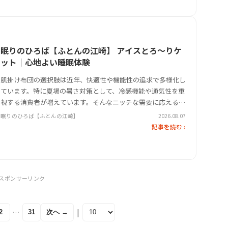
眠りのひろば【ふとんの江崎】 アイスとろ〜りケ
ット｜心地よい睡眠体験
肌掛け布団の選択肢は近年、快適性や機能性の追求で多様化し
ています。特に夏場の暑さ対策として、冷感機能や通気性を重
視する消費者が増えています。そんなニッチな需要に応える形
で注目を集めるのが、眠りのひろば【ふとんの江崎】が展開す
眠りのひろば【ふとんの江崎】
2026.08.07
る「アイスとろ〜りケット」です。この製品は、従来のダウン
記事を読む ›
ケットや羽毛肌掛け布…
スポンサーリンク
|
…
次へ →
2
31