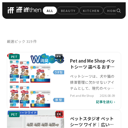
iffthen — 毎日のちょっと
ALL
BEAUTY
KITCHEN
HOME
All Pick
厳選ピック
319
件
PET
PR
Pet and Me Shop ペッ
トシーツ 選べる おすす
めの選び方
ペットシーツは、犬や猫の
排泄管理に欠かせないアイ
テムとして、現代のペット
飼育において重要な役割を
Pet and Me Shop
2026.08.09
果たしています。特に多頭
記事を読む ›
飼いや留守番時の対策、旅
行時の移動など、さまざま
PET
PR
なシーンで活用されるた
ペットスタジオ ペット
め、吸収力や消臭機能のバ
シーツ ワイド｜広いス