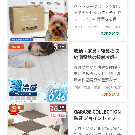
ランスが求められます。近
ペースに合う実用的な
ペットシーツは、犬を飼う
年はサイズや厚みの選択肢
アイテム
上で欠かせないアイテムで
が豊富になり、飼い主のラ
す。トイレの清潔さを保ち
イフスタイルに…
ながら、排泄物の管理を効
ペットスタジオ
2026.08.09
率化する役割を担います。
記事を読む ›
特にワイドサイズは、中型
犬や複数飼いの家庭で広範
HOME
PR
囲をカバーするため人気が
収納・家具・寝具の収
あります。ペットスタジオ
納宅配館の接触冷感冷
のワイドサイズは、竹パル
却敷パッド｜快適な睡
寝具のなかで快適な睡眠を
プを配合した消臭性能に注
眠のための選び方
支える敷きパッド。特に夏
力した製品です。吸収力と
場は体温調節が重要なポイ
臭いの抑制を…
ントとなり、接触冷感や吸
収納・家具・寝具の
2026.08.09
湿発熱といった機能性が求
収納宅配館
記事を読む ›
められる。収納・家具・寝
具の収納宅配館が展開する
HOME
PR
敷きパッドは、新色5種類
GARAGE COLLECTION
を用いたデザイン性と、ニ
防音 ジョイントマット
ット生地とパイル生地の組
おすすめ 耐久性
防音・クッション性に優れ
み合わせによる柔らかな肌
たジョイントマットは、子