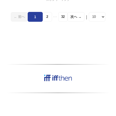
段数の選択肢を提供し、部
屋のレイアウトに合わせた
カスタマイズを可能に。素
|
1
…
← 前へ
次へ →
2
32
材にはポリプロピレンとメ
ラミン樹脂を…
当サイトはアフィリエイトプログラムにより、
適格販売から収入を得ています。
本サービスの一部のコンテンツは