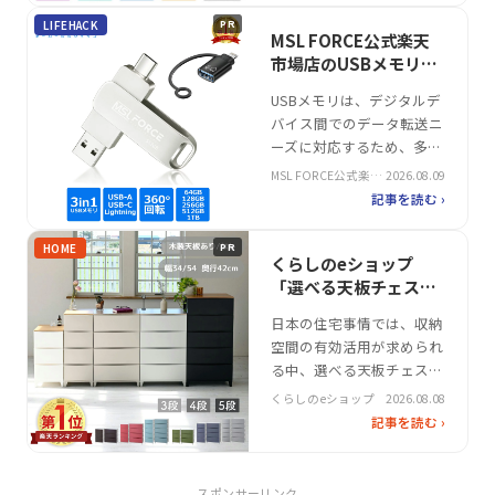
4K録画や複数台のデバイス
LIFEHACK
PR
への接続に対応し、家庭や
MSL FORCE公式楽天
オフィスで幅広い用途に適
市場店のUSBメモリ
しています。ロジテックの
2in1 USB3.0
USBメモリは、デジタルデ
4TB外付けHDDは、テレビ
Lightningアダプタ セ
バイス間でのデータ転送ニ
やゲーム機との連動機能を
ット おすすめ
ーズに対応するため、多様
備え…
な用途で活用されている。
MSL FORCE公式楽天
2026.08.09
特に、スマートフォンやタ
市場店
記事を読む ›
ブレット、PCの幅広い対
応が求められる中、2in1設
HOME
PR
計の製品は注目を集める。
くらしのeショップ
本製品は、USB3.0とUSB-C
「選べる天板チェス
の両対応を実現し、複数の
ト」暮らしに寄り添う
日本の住宅事情では、収納
デバイスでの利用が可能。
収納家具
空間の有効活用が求められ
360度回転式のデザ…
る中、選べる天板チェスト
は柔軟性を重視した収納家
くらしのeショップ
2026.08.08
具として注目を集めていま
記事を読む ›
す。くらしのeショップが
展開するこの商品は、スリ
ムやワイドのサイズ展開や
スポンサーリンク