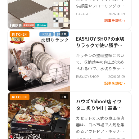
触りを特徴とする。リバー
供部屋やフローリングのリ
シブル仕様に…
ビングで幅広く活用される
GARAGE
2026.08.09
インテリアアイテムです。
COLLECTION
記事を読む ›
特に「GARAGE
COLLECTION」の製品は、
KITCHEN
PR
大判サイズでの設置や柔軟
EASYJOY SHOPの水切
なレイアウトに対応し、足
りラックで使い勝手の
音を和らげる効果が注目さ
良いキッチン収納を実
キッチンの整理整頓におい
れています。近年では掃除
現
て、収納効率の向上が求め
のしやすさや耐久性に注目
られる中で、水切りラック
が集まり…
は洗い物の効率化に不可欠
EASYJOY SHOP
2026.08.09
なアイテムとして注目を集
記事を読む ›
めています。特に狭いキッ
チンでは、シンク周辺のス
KITCHEN
PR
ペースを有効活用する工夫
ハウズ Yahoo!店 イワ
が重視される傾向に。そん
タニ 炙りやII｜高品質
なニッチなシーンで実用性
な炙りやの使いやすさ
カセットガス式の卓上焼肉
を発揮するのが、EASYJOY
器は、日本市場で人気を集
SHOPの水切りラックで
めるアウトドア・キッチン
す。…
グッズの一つです。自宅で