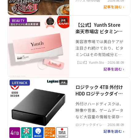
ハウズ Yahoo!店
2026.08.09
のバーベキューから、キャ
記事を読む ›
ンプでの調理まで幅広いシ
ーンで活躍。そんな中、イ
BEAUTY
PR
ワタニが提供する「炙りや
【公式】Yunth Store
II」は、使いやすさと機能
楽天市場店 ビタミンC
性を兼ね備えたモデルとし
美白美容液｜Yunth ビ
美容液市場では美白ケアが
て注目を集めています。専
タミンC 美白美容液の
注目され続けており、ビタ
用ボンベの使用が必須です
効果的な使い方
ミンCはその有効成分とし
が、安全性…
て幅広く利用されていま
【公式】Yunth Store
2026.08.09
す。特に肌の保湿や弾力性
楽天市場店
記事を読む ›
向上に期待が寄せられる成
分として、高濃度配合製品
LIFEHACK
PR
の需要が増加しています。
ロジテック 4TB 外付け
そんな中、Yunthの生ビタ
HDD ロジテックダイレ
ミンC美白美容液は、酸化
クト＠楽天市場店 大容
外付けハードディスクは、
しやすい純粋ビタミンCを
量
映像や音楽、ゲームデータ
新鮮な状態で肌に届ける医
など大容量の情報を保存す
薬部外品と…
るための必須デバイスとし
ロジテックダイレク
2026.08.09
て注目を集めています。特
ト＠楽天市場店
記事を読む ›
に4TBの大容量モデルは、