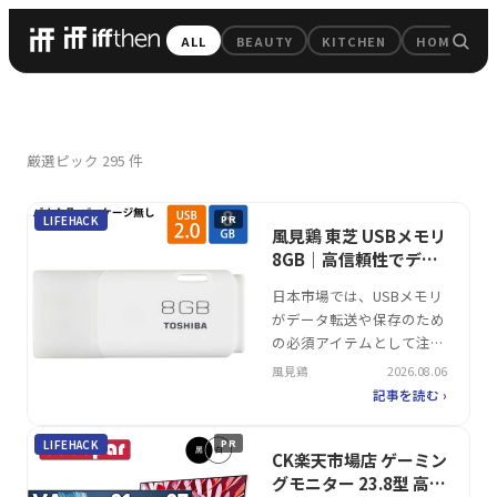
iffthen — 毎日のちょっと
ALL
BEAUTY
KITCHEN
HOME
All Pick
厳選ピック
295
件
LIFEHACK
PR
風見鶏 東芝 USBメモリ
8GB｜高信頼性でデー
タを安心保存
日本市場では、USBメモリ
がデータ転送や保存のため
の必須アイテムとして注目
を集めています。特に大容
風見鶏
2026.08.06
量化と高速化が進む中、使
記事を読む ›
いやすさや耐久性も求めら
れる傾向です。そんな中、
LIFEHACK
PR
風見鶏が展開する東芝製
CK楽天市場店 ゲーミン
USBメモリは、USB3.0対応
グモニター 23.8型 高画