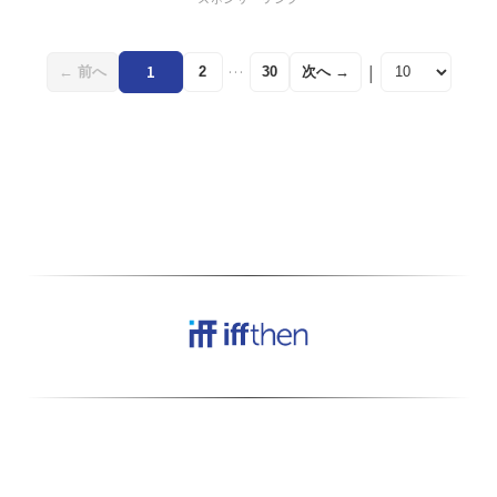
の面で課題がありました。
そんな中、ルシフェルが日
本製のハイドロキノンクリ
|
1
…
← 前へ
次へ →
2
30
ームを推し出すことで、肌
質に合った集…
当サイトはアフィリエイトプログラムにより、
適格販売から収入を得ています。
本サービスの一部のコンテンツは