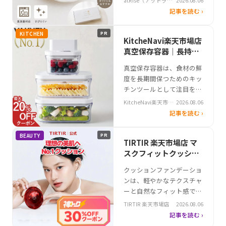
atRise（アットライ
2026.08.06
ています。シンプルなデザ
ズ）
記事を読む ›
インと実用性を兼ね備えた
アイテムは、来客時のテー
KITCHEN
PR
ブルにも活躍するため、贈
KitcheNavi楽天市場店
り物としての人気も高いで
真空保存容器｜長持ち
す。atRiseの製品は、スリ
する保存方法と日常で
真空保存容器は、食材の鮮
ムな持ち手とクラシカルな
の活用シーン
度を長期間保つためのキッ
デザインが特徴で、小柄な
チンツールとして注目を集
コーヒ…
めています。特に葉物野菜
KitcheNavi楽天市場
2026.08.06
やカット野菜の保存には効
店
記事を読む ›
果的で、食品ロスの軽減に
も貢献する商品です。
BEAUTY
PR
VAKUEN真空保存容器は、
TIRTIR 楽天市場店 マ
電動ポンプによる空気吸引
スクフィットクッショ
で密閉性を高め、冷蔵・冷
ン ルビーメッシュ
クッションファンデーショ
凍保存に対応しています。
ンは、軽やかなテクスチャ
食洗機対応やBPAフリー素
ーと自然なフィット感で人
材の採用に…
気を集めるメイクアイテ
TIRTIR 楽天市場店
2026.08.06
ム。特に「マスクフィッ
記事を読む ›
ト」シリーズは、長時間の