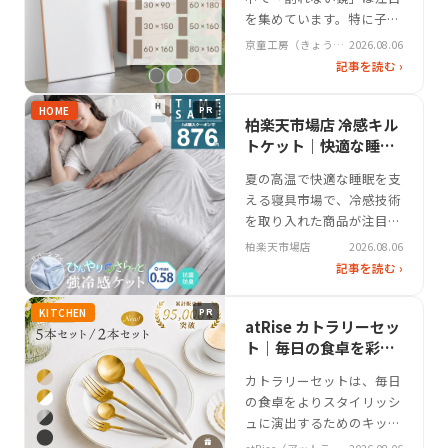
硬度」「日本製素材…
を集めています。特に子供
やペットがいる家庭、地震
京童工房（きょうわ
2026.08.06
対策が必要な場所など、転
らべこうぼう）
記事を読む ›
倒や破損リスクを抑えるニ
ーズに応える製品として人
HOME
PR
気。京童工房の「クリーナ
柏楽天市場店 冷感キル
ークロス付き 全身鏡」
トケット｜快適な睡眠
は、軽量でコンパクトな設
体験を実現するおすす
夏の高温で快適な睡眠を支
計とフィルム素材による衝
めの寝具
える寝具市場で、冷感技術
撃耐性を兼ね備え、移動や
を取り入れた商品が注目を
設置の自由度を…
集めています。特に「冷感
柏楽天市場店
2026.08.06
ケット」は、接触冷感素材
記事を読む ›
を活用し、暑さ対策として
人気を集めています。そん
KITCHEN
PR
な中、柏楽天市場店から発
atRise カトラリーセッ
売された「冷感キルトケッ
ト｜毎日の食卓を彩る
ト」は、リバーシブル設計
使い心地
カトラリーセットは、毎日
で両面使用可能という特徴
の食卓をよりスタイリッシ
を活かし、季節問わず幅広
ュに演出するためのキッチ
いシーンで活…
ングッズとして注目を集め