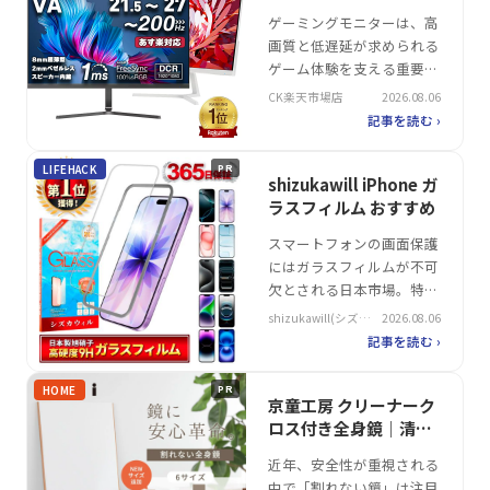
による高速転送やカラフル
質・低レイテンシー
ゲーミングモニターは、高
なデザインが特徴。多様な
画質と低遅延が求められる
使用シーンに応じた選択肢
ゲーム体験を支える重要な
とし…
デバイスとして、日本市場
CK楽天市場店
2026.08.06
で注目を集めています。特
記事を読む ›
に2020年代後半以降、高リ
フレッシュレートや幅広い
LIFEHACK
PR
色域を備えたモデルが人気
shizukawill iPhone ガ
を博しており、プレイヤー
ラスフィルム おすすめ
の選択肢は拡大していま
スマートフォンの画面保護
す。そんな中、CK楽天市場
にはガラスフィルムが不可
店が展開する「ゲーミング
欠とされる日本市場。特に
モニター…
iPhoneユーザーにとって、
shizukawill(シズカ
2026.08.06
耐久性と視認性を両立させ
ウィル)
記事を読む ›
る製品は注目を集めてい
る。そんな中、shizukawill
HOME
PR
は高硬度の強化ガラスを採
京童工房 クリーナーク
用し、液晶保護と操作性を
ロス付き全身鏡｜清潔
重視した設計で支持を集め
な毎日の鏡
近年、安全性が重視される
る。メーカーが掲げる「9H
中で「割れない鏡」は注目