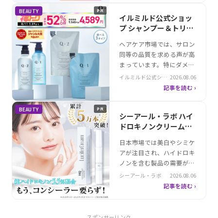
メイクキープと密着性に注
BEAUTY
PR
力し、今注目を集めてい
イルミルド公式ショッ
る。その中でも「ルビーメ
プ シャンプー＆トリー
ッシュ」は、高カバー力と
トメント 4点セット お
ヘアケア市場では、サロン
ツヤ感を両立させたハイブ
すすめ
同等の品質を求める声が高
リッド処方で、肌に密着し
まっています。特にダメー
ながら保湿をかなえ…
ジケアや保湿、スムース効
イルミルド公式ショ
2026.08.06
果を重視するニーズが顕著
ップ
記事を読む ›
で、日常使いに適した製品
の需要は拡大しています。
BEAUTY
PR
本商品は、サロンクオリテ
シーアール・ラボ ハイ
ィを実現した4点セットと
ドロキノンクリーム｜
して注目を集めています。
メラニンを抑える効果
日本市場では美白やシミケ
各製品が異なるケア目的を
的な使い方
アが注目され、ハイドロキ
カバーし、ダメージ補修や
ノンを含む製品の需要が増
静電気防止、…
加しています。特に紫外線
シーアール・ラボ
2026.08.06
ダメージによるくすみやシ
記事を読む ›
ミに効果を求めるユーザー
は多いですが、高濃度配合
の製品は使い勝手や安全性
スポンサーリンク