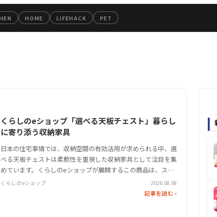
のちょっといいもの厳選ピック
HEN
HOME
LIFEHACK
PET
くらしのeショップ「選べる天板チェスト」暮らし
に寄り添う収納家具
日本の住宅事情では、収納空間の有効活用が求められる中、選
べる天板チェストは柔軟性を重視した収納家具として注目を集
めています。くらしのeショップが展開するこの商品は、スリ
ムやワイドのサイズ展開や段数の選択肢を提供し、部屋のレイ
くらしのeショップ
2026.08.08
アウトに合わせたカスタマイズを可能に。素材にはポリプロピ
記事を読む ›
レンとメラミン樹脂を…