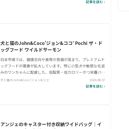
ットシーツです。 2025年リニューアル後、薄型設計ながら6層
記事を読む ›
構造で吸収力を…
犬と猫のJohn&Coco’ジョン&ココ’ Pochi ザ・ド
ッグフード ワイルドサーモン
日本市場では、健康志向や食育の意識が高まり、プレミアムド
ッグフードの需要が拡大しています。特に小型犬や敏感な毛並
みのワンちゃんに配慮した、低脂質・低カロリーかつ栄養バラ
ンスの取れた製品が注目を集めています。そんな中、Pochi
犬と猫のJohn&Coco’ジョン&ココ’
2026.08.07
ザ・ドッグフード ワイルドサーモンは、生肉を主原料とした
記事を読む ›
グレインフリーで…
アンジェのキャスター付き収納ワイドバッグ｜イ