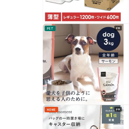
PET
PR
HOME
PR