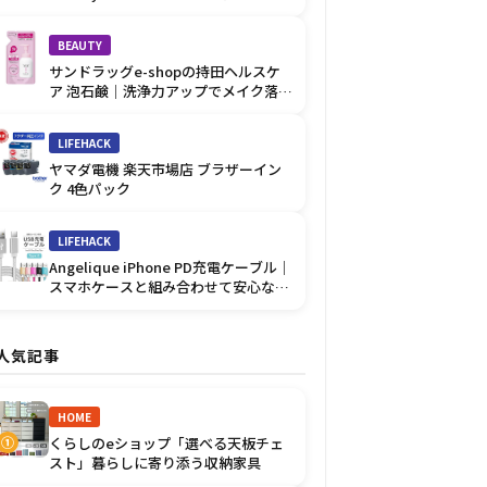
優しい肌ケア
BEAUTY
サンドラッグe-shopの持田ヘルスケ
ア 泡石鹸｜洗浄力アップでメイク落と
しに◎
LIFEHACK
ヤマダ電機 楽天市場店 ブラザーイン
ク 4色パック
LIFEHACK
Angelique iPhone PD充電ケーブル｜
スマホケースと組み合わせて安心な充
電
人気記事
HOME
くらしのeショップ「選べる天板チェ
①
スト」暮らしに寄り添う収納家具