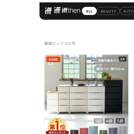
iffthen — 毎日
ALL
BEAUTY
KITC
All Pick
厳選ピック
310
件
HOME
PR