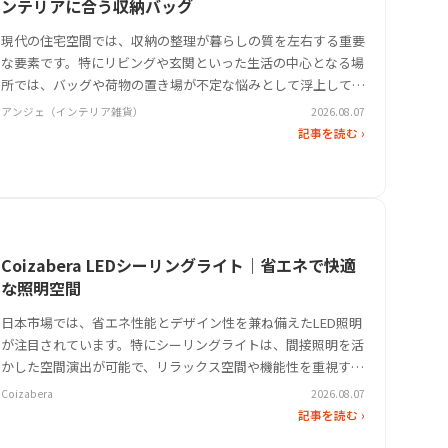
ンテリアに合う収納バッグ
現代の住宅空間では、収納の整理が暮らしの質を左右する重要
な要素です。特にリビングや玄関といった生活の中心となる場
所では、バッグや荷物の置き場が不定な悩みとして浮上してい
ます。そんなニッチな課題を解決するため、キャスター付きの
アンジェ（インテリア雑貨）
2026.08.07
収納家具が注目を集めています。その中でも、アンジェの「キ
記事を読む ›
ャスター付き収納 ワ…
Coizabera LEDシーリングライト｜省エネで快適
な照明空間
日本市場では、省エネ性能とデザイン性を兼ね備えたLED照明
が注目されています。特にシーリングライトは、間接照明を活
かした空間演出が可能で、リラックス空間や機能性を重視する
ユーザーに人気です。CoizaberaのLEDシーリングライトは、
Coizabera
2026.08.07
調光・調色5モードをワンタッチ操作で切り替えられるなど、
記事を読む ›
使いやす…