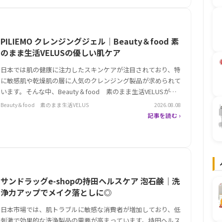
PILIEMO クレンジングジェル｜Beauty＆food 素
のまま生活VELUSの優しい肌ケア
日本では肌の健康に注力したスキンケアが注目されており、特
に敏感肌や乾燥肌の層に人気のクレンジング製品が求められて
います。そんな中、Beauty＆food 素のまま生活VELUSが手
がけるPILIEMOクレンジングジェルは、バブルジェルタイプで
Beauty＆food 素のまま生活VELUS
2026.08.08
W洗顔不要やダブル洗顔不要を実現。低刺激な仕様が特徴で、
記事を読む ›
肌…
サンドラッグe-shopの持田ヘルスケア 泡石鹸｜洗
浄力アップでメイク落としに◎
日本市場では、肌トラブルに敏感な消費者が増加しており、低
刺激で効果的な洗浄製品の需要が高まっています。持田ヘルス