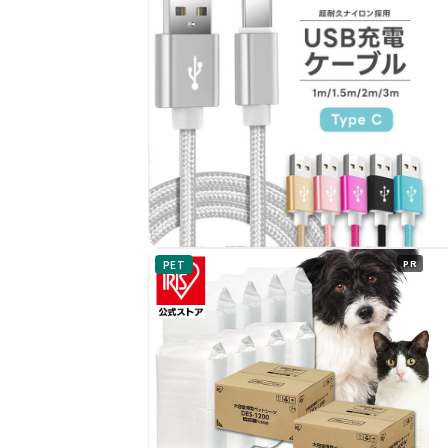
PET
PR