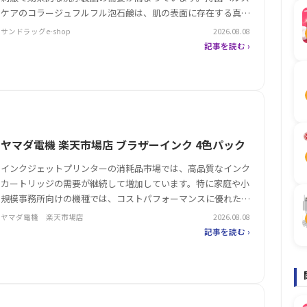
ケアのコラージュフルフル泡石鹸は、肌の表面に存在する真菌
や細菌を抑えるW抗菌機能を備え、デリケートゾーンやニオイ
サンドラッグe-shop
2026.08.08
ケアなどに注力した製品として注目を集めています。泡タイプ
記事を読む ›
の特徴により、洗顔や…
ヤマダ電機 楽天市場店 ブラザーインク 4色パック
インクジェットプリンターの消耗品市場では、高品質なインク
カートリッジの需要が継続して増加しています。特に家庭や小
規模事務所向けの機種では、コストパフォーマンスに優れた純
正インクが注目を集めており、信頼性の高い製品の選定が求め
ヤマダ電機 楽天市場店
2026.08.08
られています。その中で、ブラザーの4色パックインクは、複
記事を読む ›
数のプリンター機種に…