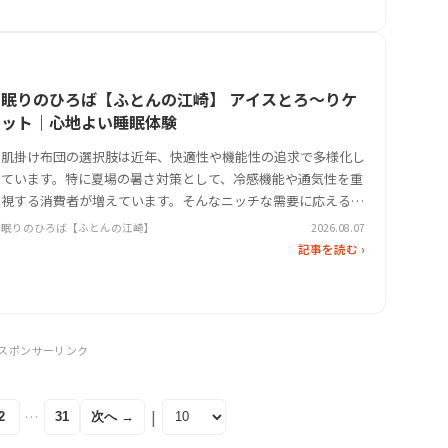
眠りのひろば【ふとんの江崎】 アイスとろ〜りケ
ット｜心地よい睡眠体験
肌掛け布団の選択肢は近年、快適性や機能性の追求で多様化し
ています。特に夏場の暑さ対策として、冷感機能や通気性を重
視する消費者が増えています。そんなニッチな需要に応える形
で注目を集めるのが、眠りのひろば【ふとんの江崎】が展開す
眠りのひろば【ふとんの江崎】
2026.08.07
る「アイスとろ〜りケット」です。この製品は、従来のダウン
記事を読む ›
ケットや羽毛肌掛け布…
スポンサーリンク
|
…
次へ →
2
31