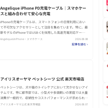
Angelique iPhone PD充電ケーブル｜スマホケー
スと組み合わせて安心な充電
iPhoneの充電ケーブルは、スマートフォンの日常利用におい
て不可欠なアクセサリーとして注目を集めています。特に、最
新モデルのiPhoneではUSB-Cを採用した高速充電対応ケーブ
ルが必須となり、耐久性や操作性への要求が高まっています。
AngeliqueはiPhone・スマホケース
2026.08.08
こうした背景で、L字型のUSB-C to Lightningケー…
記事を読む ›
アイリスオーヤマ ペットシーツ 公式 楽天市場店
ペットシーツは、犬や猫のトイレケアにおいて欠かせないアイ
テムです。特に都市部では、小型犬や多頭飼いの家庭では大量
消費が一般的で、収納性やコストパフォーマンスが求められま
す。そんなニッチな需要を満たすのが、アイリスオーヤマのペ
アイリスオーヤマ公式 楽天市場店
2026.08.07