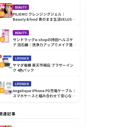
BEAUTY
PILIEMO クレンジングジェル｜
②
Beauty＆food 素のまま生活VELUSの
優しい肌ケア
BEAUTY
サンドラッグe-shopの持田ヘルスケ
③
ア 泡石鹸｜洗浄力アップでメイク落と
しに◎
LIFEHACK
ヤマダ電機 楽天市場店 ブラザーイン
④
ク 4色パック
LIFEHACK
Angelique iPhone PD充電ケーブル｜
⑤
スマホケースと組み合わせて安心な充
電
関連記事