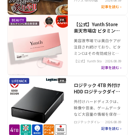
ハウズ Yahoo!店
2026.08.09
のバーベキューから、キャ
記事を読む ›
ンプでの調理まで幅広いシ
ーンで活躍。そんな中、イ
BEAUTY
PR
ワタニが提供する「炙りや
【公式】Yunth Store
II」は、使いやすさと機能
楽天市場店 ビタミンC
性を兼ね備えたモデルとし
美白美容液｜Yunth ビ
美容液市場では美白ケアが
て注目を集めています。専
タミンC 美白美容液の
注目され続けており、ビタ
用ボンベの使用が必須です
効果的な使い方
ミンCはその有効成分とし
が、安全性…
て幅広く利用されていま
【公式】Yunth Store
2026.08.09
す。特に肌の保湿や弾力性
楽天市場店
記事を読む ›
向上に期待が寄せられる成
分として、高濃度配合製品
LIFEHACK
PR
の需要が増加しています。
ロジテック 4TB 外付け
そんな中、Yunthの生ビタ
HDD ロジテックダイレ
ミンC美白美容液は、酸化
クト＠楽天市場店 大容
外付けハードディスクは、
しやすい純粋ビタミンCを
量
映像や音楽、ゲームデータ
新鮮な状態で肌に届ける医
など大容量の情報を保存す
薬部外品と…
るための必須デバイスとし
ロジテックダイレク
2026.08.09
て注目を集めています。特
ト＠楽天市場店
記事を読む ›
に4TBの大容量モデルは、