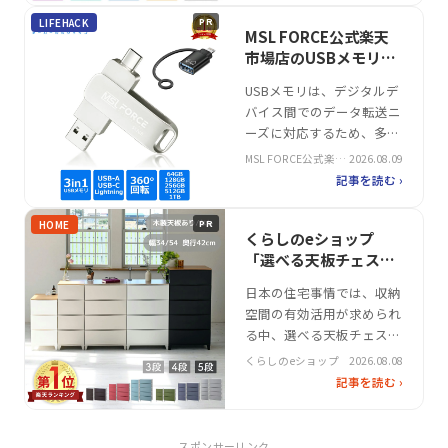
4K録画や複数台のデバイス
LIFEHACK
PR
への接続に対応し、家庭や
MSL FORCE公式楽天
オフィスで幅広い用途に適
市場店のUSBメモリ
しています。ロジテックの
2in1 USB3.0
USBメモリは、デジタルデ
4TB外付けHDDは、テレビ
Lightningアダプタ セ
バイス間でのデータ転送ニ
やゲーム機との連動機能を
ット おすすめ
ーズに対応するため、多様
備え…
な用途で活用されている。
MSL FORCE公式楽天
2026.08.09
特に、スマートフォンやタ
市場店
記事を読む ›
ブレット、PCの幅広い対
応が求められる中、2in1設
HOME
PR
計の製品は注目を集める。
くらしのeショップ
本製品は、USB3.0とUSB-C
「選べる天板チェス
の両対応を実現し、複数の
ト」暮らしに寄り添う
日本の住宅事情では、収納
デバイスでの利用が可能。
収納家具
空間の有効活用が求められ
360度回転式のデザ…
る中、選べる天板チェスト
は柔軟性を重視した収納家
くらしのeショップ
2026.08.08
具として注目を集めていま
記事を読む ›
す。くらしのeショップが
展開するこの商品は、スリ
ムやワイドのサイズ展開や
スポンサーリンク