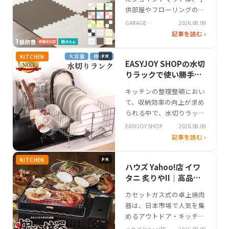
触りを特徴とする。リバー
供部屋やフローリングのリ
シブル仕様に…
ビングで幅広く活用される
GARAGE
2026.08.09
インテリアアイテムです。
COLLECTION
記事を読む ›
特に「GARAGE
COLLECTION」の製品は、
KITCHEN
PR
大判サイズでの設置や柔軟
EASYJOY SHOPの水切
なレイアウトに対応し、足
りラックで使い勝手の
音を和らげる効果が注目さ
良いキッチン収納を実
キッチンの整理整頓におい
れています。近年では掃除
現
て、収納効率の向上が求め
のしやすさや耐久性に注目
られる中で、水切りラック
が集まり…
は洗い物の効率化に不可欠
EASYJOY SHOP
2026.08.09
なアイテムとして注目を集
記事を読む ›
めています。特に狭いキッ
チンでは、シンク周辺のス
KITCHEN
PR
ペースを有効活用する工夫
ハウズ Yahoo!店 イワ
が重視される傾向に。そん
タニ 炙りやII｜高品質
なニッチなシーンで実用性
な炙りやの使いやすさ
カセットガス式の卓上焼肉
を発揮するのが、EASYJOY
器は、日本市場で人気を集
SHOPの水切りラックで
めるアウトドア・キッチン
す。…
グッズの一つです。自宅で