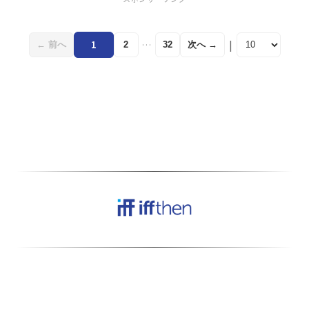
段数の選択肢を提供し、部
屋のレイアウトに合わせた
カスタマイズを可能に。素
|
1
…
← 前へ
次へ →
2
32
材にはポリプロピレンとメ
ラミン樹脂を…
当サイトはアフィリエイトプログラムにより、
適格販売から収入を得ています。
本サービスの一部のコンテンツは