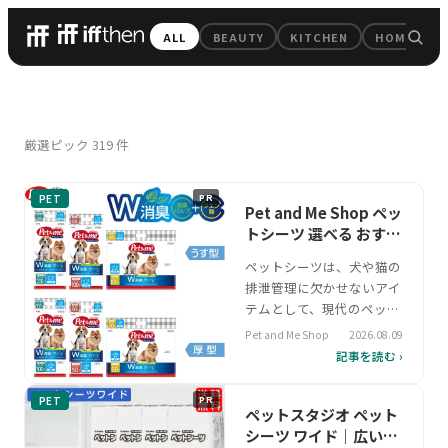
iffthen — 毎日のちょっと
ALL
BEAUTY
KITCHEN
HOME
All Pick
厳選ピック
319
件
PET
PR
Pet and Me Shop ペッ
トシーツ 選べる おすす
めの選び方
ペットシーツは、犬や猫の
排泄管理に欠かせないアイ
テムとして、現代のペット
飼育において重要な役割を
Pet and Me Shop
2026.08.09
果たしています。特に多頭
記事を読む ›
飼いや留守番時の対策、旅
行時の移動など、さまざま
PET
PR
なシーンで活用されるた
ペットスタジオ ペット
め、吸収力や消臭機能のバ
シーツ ワイド｜広いス