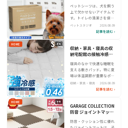
ランスが求められます。近
ペースに合う実用的な
ペットシーツは、犬を飼う
年はサイズや厚みの選択肢
アイテム
上で欠かせないアイテムで
が豊富になり、飼い主のラ
す。トイレの清潔さを保ち
イフスタイルに…
ながら、排泄物の管理を効
ペットスタジオ
2026.08.09
率化する役割を担います。
記事を読む ›
特にワイドサイズは、中型
犬や複数飼いの家庭で広範
HOME
PR
囲をカバーするため人気が
収納・家具・寝具の収
あります。ペットスタジオ
納宅配館の接触冷感冷
のワイドサイズは、竹パル
却敷パッド｜快適な睡
寝具のなかで快適な睡眠を
プを配合した消臭性能に注
眠のための選び方
支える敷きパッド。特に夏
力した製品です。吸収力と
場は体温調節が重要なポイ
臭いの抑制を…
ントとなり、接触冷感や吸
収納・家具・寝具の
2026.08.09
湿発熱といった機能性が求
収納宅配館
記事を読む ›
められる。収納・家具・寝
具の収納宅配館が展開する
HOME
PR
敷きパッドは、新色5種類
GARAGE COLLECTION
を用いたデザイン性と、ニ
防音 ジョイントマット
ット生地とパイル生地の組
おすすめ 耐久性
防音・クッション性に優れ
み合わせによる柔らかな肌
たジョイントマットは、子