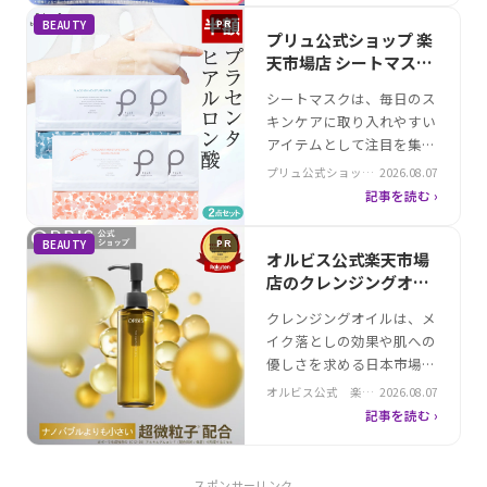
を閉じ込める働きのあるナ
BEAUTY
PR
イトクリームが効果的で
プリュ公式ショップ 楽
す。そんな中、韓国コスメ
天市場店 シートマスク
ブランドとして知られるラ
白桃｜保湿効果が期待
シートマスクは、毎日のス
ネージュが展開する「バウ
できるスキンケア
キンケアに取り入れやすい
ンシースリーピングマス
アイテムとして注目を集め
ク」は、ヒアルロン…
ています。保湿や毛穴ケ
プリュ公式ショップ
2026.08.07
ア、敏感肌対応など、多様
楽天市場店
記事を読む ›
なニーズに応える製品が市
場に溢れています。そんな
BEAUTY
PR
中、毎日使える大容量のシ
オルビス公式楽天市場
ートマスクとして話題の
店のクレンジングオイ
「シートマスク 白桃」。
ル｜クレンジング効果
クレンジングオイルは、メ
特殊繊維生地と豊富な保湿
が実感できる
イク落としの効果や肌への
ローションを搭載し、顔全
優しさを求める日本市場で
体をしっかりカバ…
注目を集めるスキンケアア
オルビス公式 楽天
2026.08.07
イテムです。特に、毛穴の
市場店
記事を読む ›
奥の汚れを落としながら保
湿効果も期待できる製品
は、敏感肌や乾燥肌の悩み
スポンサーリンク