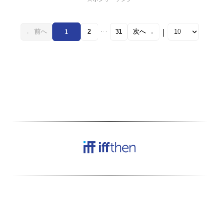
を持つユーザーに人気で
す。オルビス ザ クレンジ
ング オイルは、日本初の
|
1
…
← 前へ
次へ →
2
31
超微粒子技術を搭載し、濃
いメイクから毛…
当サイトはアフィリエイトプログラムにより、
適格販売から収入を得ています。
本サービスの一部のコンテンツは