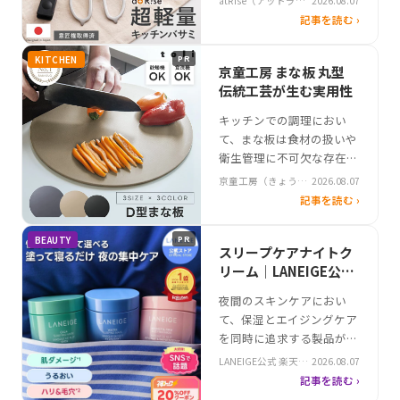
atRise（アットライ
2026.08.07
要は特に高まっています。
ズ）
記事を読む ›
そんな中、atRiseが新たに
投入したステンレス製キッ
KITCHEN
PR
チンバサミは、軽量かつコ
京童工房 まな板 丸型
ンパクトなSサイズの登場
伝統工芸が生む実用性
で注目を集めています。こ
キッチンでの調理におい
れまでのロングセラーモデ
て、まな板は食材の扱いや
ルから生まれた新サイズ
衛生管理に不可欠な存在で
は、使い…
す。特に近年は、使いやす
京童工房（きょうわ
2026.08.07
さと機能性が重視され、柔
らべこうぼう）
記事を読む ›
軟性や抗菌加工を備えた商
品が注目を集めています。
BEAUTY
PR
そんな中、京童工房が展開
スリープケアナイトク
する「まな板 丸型」は、D
リーム｜LANEIGE公式
型の特徴的な形状と抗菌加
楽天市場店 保湿で肌悩
夜間のスキンケアにおい
工を組み合わせ、使い勝手
み改善
て、保湿とエイジングケア
の良さを追求したアイテ
を同時に追求する製品が注
ム。軽量で柔ら…
目されています。特に乾燥
LANEIGE公式 楽天市
2026.08.07
やシワといった悩みを持つ
場店
記事を読む ›
肌には、寝ている間に水分