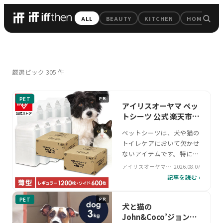
iffthen — 毎日のちょっと
ALL
BEAUTY
KITCHEN
HOME
All Pick
厳選ピック
305
件
PET
PR
アイリスオーヤマ ペッ
トシーツ 公式 楽天市場
店
ペットシーツは、犬や猫の
トイレケアにおいて欠かせ
ないアイテムです。特に都
市部では、小型犬や多頭飼
アイリスオーヤマ公
2026.08.07
いの家庭では大量消費が一
式 楽天市場店
記事を読む ›
般的で、収納性やコストパ
フォーマンスが求められま
PET
PR
す。そんなニッチな需要を
犬と猫の
満たすのが、アイリスオー
John&Coco’ジョン&