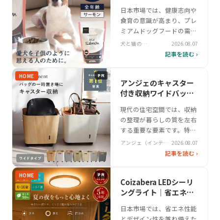
ヤマのペットシーツです。
ココ’ Pochi ザ・ドッグ
日本市場では、健康志向や
2025年リニューアル後、薄
フード ワイルドサーモ
食育の意識が高まり、プレ
型設計ながら6層構造で吸
ン
ミアムドッグフードの需要
収力を…
が拡大しています。特に小
犬と猫の
2026.08.07
型犬や敏感な毛並みのワン
John&Coco’ジョン&
記事を読む ›
ココ’
ちゃんに配慮した、低脂
質・低カロリーかつ栄養バ
HOME
PR
ランスの取れた製品が注目
アンジェのキャスター
を集めています。そんな
付き収納ワイドバッグ
中、Pochi ザ・ドッグフー
｜インテリアに合う収
現代の住宅空間では、収納
ド ワイルドサーモンは、
納バッグ
の整理が暮らしの質を左右
生肉を主原料としたグレイ
する重要な要素です。特に
ンフリーで…
リビングや玄関といった生
アンジェ（インテリ
2026.08.07
活の中心となる場所では、
ア雑貨）
記事を読む ›
バッグや荷物の置き場が不
定な悩みとして浮上してい
HOME
PR
ます。そんなニッチな課題
Coizabera LEDシーリ
を解決するため、キャスタ
ングライト｜省エネで
ー付きの収納家具が注目を
快適な照明空間
日本市場では、省エネ性能
集めています。その中で
とデザイン性を兼ね備えた