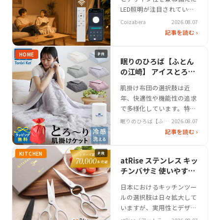
も、アンジェの「キャスタ
LED照明が注目されていま
ー付き収納 ワ…
す。特にシーリングライト
Coizabera
2026.08.07
は、間接照明を活かした空
記事を読む ›
間演出が可能で、リラック
ス空間や機能性を重視する
HOME
PR
ユーザーに人気です。
眠りのひろば【ふとん
CoizaberaのLEDシーリン
の江崎】 アイスとろ〜
グライトは、調光・調色5
りケット｜心地よい睡
肌掛け布団の選択肢は近
モードをワンタッチ操作で
眠体験
年、快適性や機能性の追求
切り替えられるなど、使い
で多様化しています。特に
やす…
夏場の暑さ対策として、冷
眠りのひろば【ふと
2026.08.07
感機能や通気性を重視する
んの江崎】
記事を読む ›
消費者が増えています。そ
んなニッチな需要に応える
KITCHEN
PR
形で注目を集めるのが、眠
atRise ステンレス キッ
りのひろば【ふとんの江
チンバサミ 使いやすさ
崎】が展開する「アイスと
重視 キッチンで活躍
日本におけるキッチンツー
ろ〜りケット」です。この
ルの選択肢は日々拡大して
製品は、従来のダウンケッ
いますが、実用性とデザイ
トや羽毛肌掛け布…
ン性を両立させる製品の需